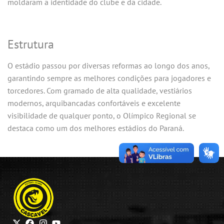
moldaram a identidade do clube e da cidade.
Estrutura
O estádio passou por diversas reformas ao longo dos anos,
garantindo sempre as melhores condições para jogadores e
torcedores. Com gramado de alta qualidade, vestiários
modernos, arquibancadas confortáveis e excelente
visibilidade de qualquer ponto, o Olímpico Regional se
destaca como um dos melhores estádios do Paraná.