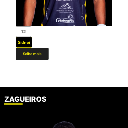
12
Sidnei
Saiba mais
ZAGUEIROS