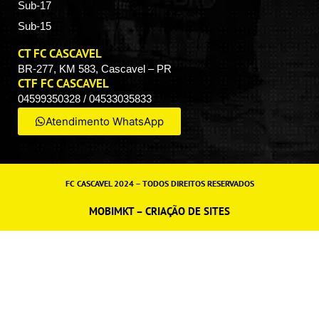
Sub-17
Sub-15
CT FC CASCAVEL
BR-277, KM 583, Cascavel – PR
CTF FC CASCAVEL
04599350328 / 04533035833
Atendimento WhatsApp
FC CASCAVEL 2024 – TODOS DIREITOS RESERVADOS
MOBIMKT – CRIAÇÃO DE SITES