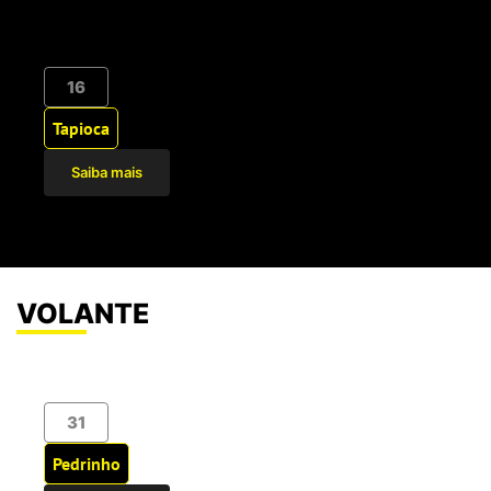
16
Tapioca
Saiba mais
VOLANTE
31
Pedrinho