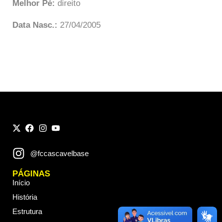
Melhor Pé:
direito
Data Nasc.:
27/04/2005
@fccascavelbase
PÁGINAS
Início
História
Estrutura