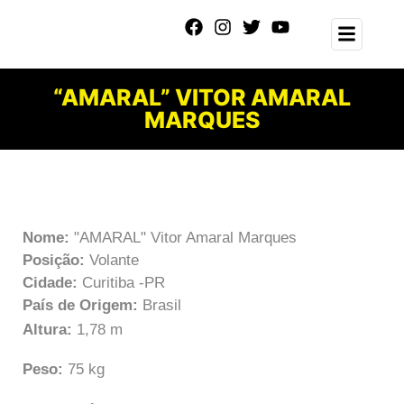
“AMARAL” VITOR AMARAL
MARQUES
Nome:
"AMARAL" Vitor Amaral Marques
Posição:
Volante
Cidade:
Curitiba -PR
País de Origem:
Brasil
Altura:
1,78 m
Peso:
75 kg