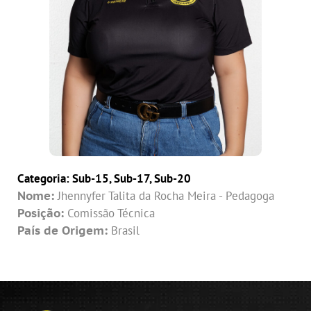
Categoria:
Sub-15
,
Sub-17
,
Sub-20
Nome:
Jhennyfer Talita da Rocha Meira - Pedagoga
Posição:
Comissão Técnica
País de Origem:
Brasil