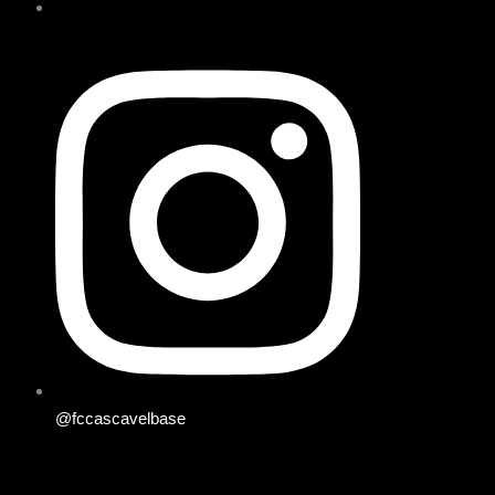
@fccascavelbase