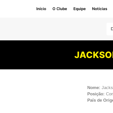
Início
O Clube
Equipe
Notícias
JACKSON
Nome:
Jacks
Posição:
Com
País de Ori