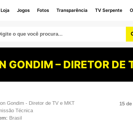
Loja
Jogos
Fotos
Transparência
TV Serpente
O
 GONDIM – DIRETOR DE 
on Gondim - Diretor de TV e MKT
15 de
issão Técnica
gem:
Brasil