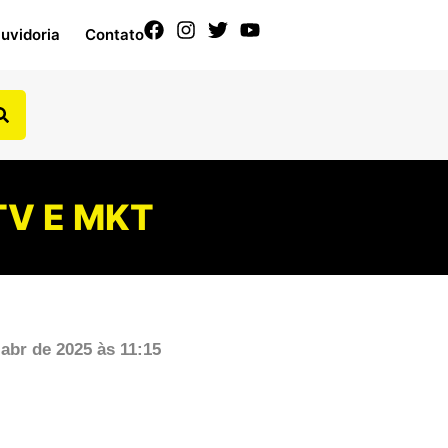
uvidoria
Contato
TV E MKT
 abr de 2025 às 11:15