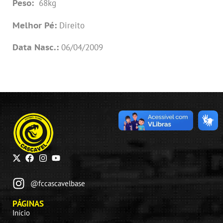
Peso:
68kg
Melhor Pé:
Direito
Data Nasc.:
06/04/2009
@fccascavelbase
PÁGINAS
Início