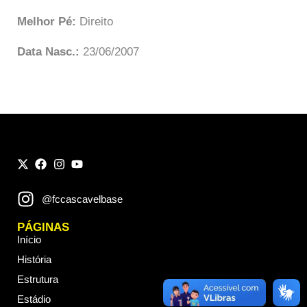
Melhor Pé:
Direito
Data Nasc.:
23/06/2007
@fccascavelbase
PÁGINAS
Início
História
Estrutura
Estádio