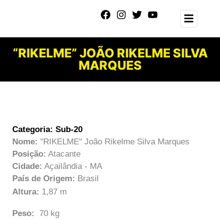
“RIKELME” JOÃO RIKELME SILVA
MARQUES
Categoria:
Sub-20
Nome:
"RIKELME" João Rikelme Silva Marques
Posição:
Atacante
Cidade:
Açailândia - MA
País de Origem:
Brasil
Altura:
1,87 m
Peso:
70 kg