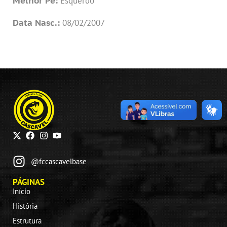
Melhor Pé:
Esquerdo
Data Nasc.:
08/02/2007
@fccascavelbase
PÁGINAS
Início
História
Estrutura