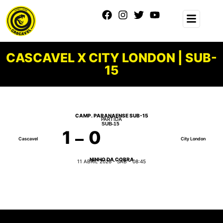
CASCAVEL X CITY LONDON | SUB-
15
CAMP. PARANAENSE SUB-15
PARTIDA
SUB-15
1
0
Cascavel
City London
NINHO DA COBRA
11 ABRIL 2026 - SÁB - 08:45