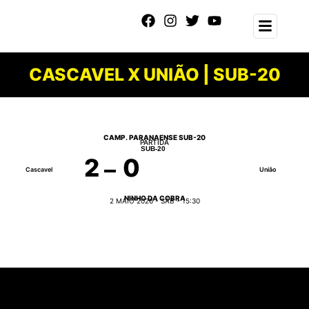
CASCAVEL X UNIÃO | SUB-20
CAMP. PARANAENSE SUB-20
PARTIDA
SUB-20
2
0
Cascavel
União
NINHO DA COBRA
2 MAIO 2026 - SÁB - 15:30