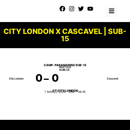
CITY LONDON X CASCAVEL | SUB-
15
CAMP. PARANAENSE SUB-15
PARTIDA
SUB-15
0
0
City London
Cascavel
CT CITY LONDON
7 MARÇO 2026 - SÁB - 08:45