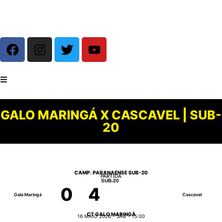
GALO MARINGÁ X CASCAVEL | SUB-
20
CAMP. PARANAENSE SUB-20
PARTIDA
SUB-20
0
4
Galo Maringá
Cascavel
CT GALO MARINGÁ
16 MAIO 2026 - SÁB - 15:00