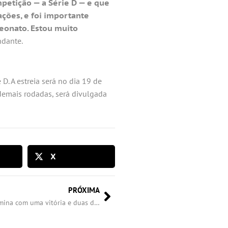
petição — a Série D — e que
ções, e foi importante
peonato. Estou muito
ndante.
D. A estreia será no dia 19 de
s demais rodadas, será divulgada
X
PRÓXIMA
Rodada tripla dos Piás do Ninho termina com uma vitória e duas derrotas.