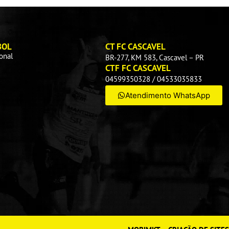
BOL
CT FC CASCAVEL
ional
BR-277, KM 583, Cascavel – PR
CTF FC CASCAVEL
04599350328 / 04533035833
Atendimento WhatsApp