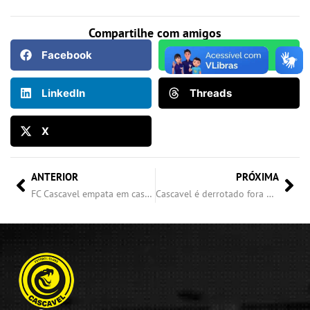
Compartilhe com amigos
Facebook
WhatsApp
LinkedIn
Threads
X
ANTERIOR
PRÓXIMA
FC Cascavel empata em casa com Hercílio Luz em partida sem gols
Cascavel é derrotado fora de casa pelo Concórdia