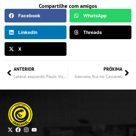
Compartilhe com amigos
Facebook
WhatsApp
LinkedIn
Threads
X
ANTERIOR
PRÓXIMA
Lateral esquerdo Paulo Victor acerta com o Cascavel.
Geovane fica no Cascavel.