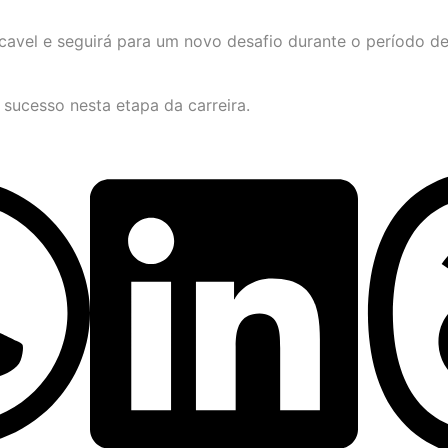
avel e seguirá para um novo desafio durante o período de
 sucesso nesta etapa da carreira.