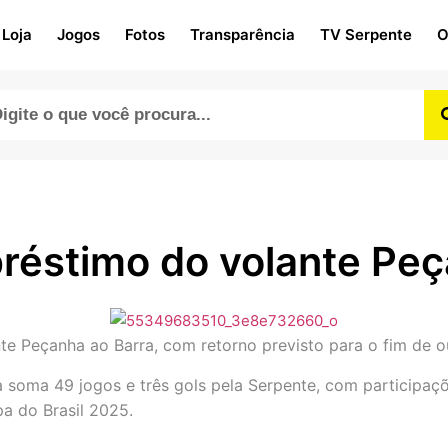
Loja
Jogos
Fotos
Transparência
TV Serpente
O
réstimo do volante Peç
e Peçanha ao Barra, com retorno previsto para o fim de o
 soma 49 jogos e três gols pela Serpente, com participa
a do Brasil 2025.