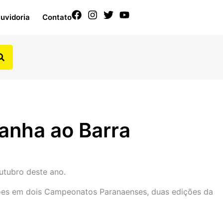
uvidoria
Contato
anha ao Barra
utubro deste ano.
ções em dois Campeonatos Paranaenses, duas edições da