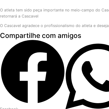
O atleta tem sido peça importante no meio-campo do Casc
retornará a Cascavel
O Cascavel agradece o profissionalismo do atleta e deseja
Compartilhe com amigos