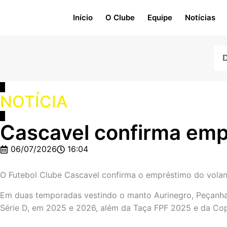
Início
O Clube
Equipe
Notícias
NOTÍCIA
Cascavel confirma emp
06/07/2026
16:04
O Futebol Clube Cascavel confirma o empréstimo do volant
Em duas temporadas vestindo o manto Aurinegro, Peçanha
Série D, em 2025 e 2026, além da Taça FPF 2025 e da Cop