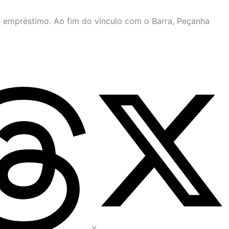
 empréstimo. Ao fim do vínculo com o Barra, Peçanha