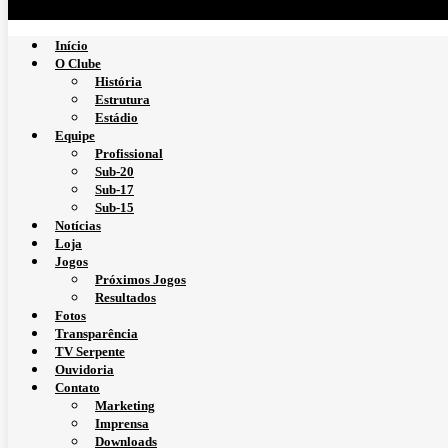
Início
O Clube
História
Estrutura
Estádio
Equipe
Profissional
Sub-20
Sub-17
Sub-15
Notícias
Loja
Jogos
Próximos Jogos
Resultados
Fotos
Transparência
TV Serpente
Ouvidoria
Contato
Marketing
Imprensa
Downloads