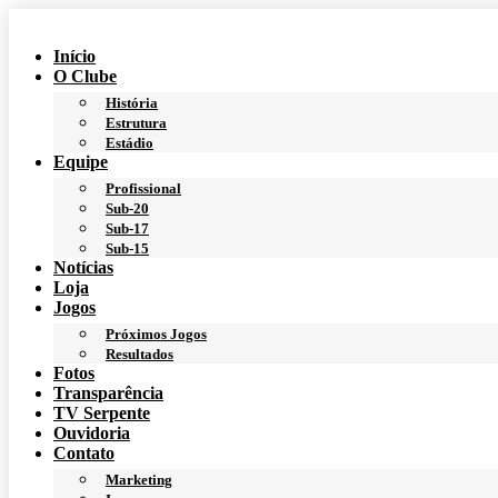
Ir
para
Início
o
O Clube
conteúdo
História
Estrutura
Estádio
Equipe
Profissional
Sub-20
Sub-17
Sub-15
Notícias
Loja
Jogos
Próximos Jogos
Resultados
Fotos
Transparência
TV Serpente
Ouvidoria
Contato
Marketing