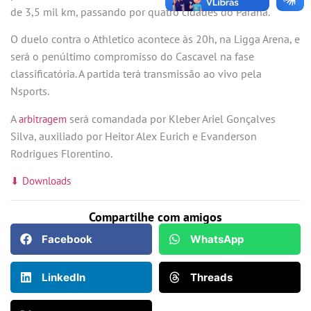
de 3,5 mil km, passando por quatro cidades do Paraná.
O duelo contra o Athletico acontece às 20h, na Ligga Arena, e
será o penúltimo compromisso do Cascavel na fase
classificatória. A partida terá transmissão ao vivo pela
Nsports.
A
será comandada por Kleber Ariel Gonçalves
arbitragem
Silva, auxiliado por Heitor Alex Eurich e Evanderson
Rodrigues Florentino.
⬇ Downloads
Compartilhe com amigos
Facebook
WhatsApp
LinkedIn
Threads