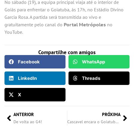
No sábado (19), a equipa principal viaja até o interior de
Goiás para enfrentar o Goiatuba, às 17h, no Estádio Divino
Garcia Rosa. A partida será transmitida ao vivo e
gratuitamente pelo canal do
Portal Metrópoles
no
YouTube.
Compartilhe com amigos
Facebook
WhatsApp
LinkedIn
Threads
X
ANTERIOR
PRÓXIMA
De volta ao G4!
Cascavel encara o Goiatuba fora de casa em confronto direto pelo G4