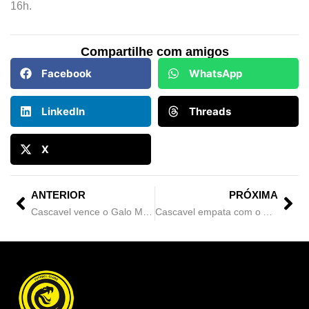
16h.
Compartilhe com amigos
Facebook
WhatsApp
LinkedIn
Threads
X
ANTERIOR
PRÓXIMA
Cascavel vence o Galo Maringá fora de casa e sobe na tabela do Paranaense 2026
Cascavel empata com o Andraus e segue na briga pela classificação