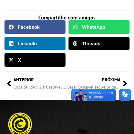
Compartilhe com amigos
Facebook
WhatsApp
LinkedIn
Threads
X
ANTERIOR
PRÓXIMA
Copa Sul Sub-20: Cascavel joga fora de casa e busca manter a invencibilidade
Base: Cascavel segue brigando pelas primeiras posições