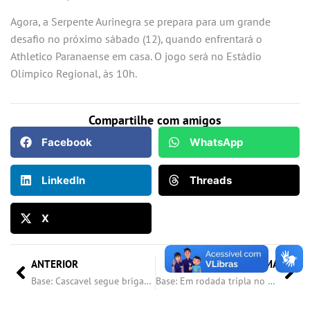
Agora, a Serpente Aurinegra se prepara para um grande
desafio no próximo sábado (12), quando enfrentará o
Athletico Paranaense em casa. O jogo será no Estádio
Olímpico Regional, às 10h.
Compartilhe com amigos
Facebook
WhatsApp
LinkedIn
Threads
X
ANTERIOR
PRÓXIMA
Base: Cascavel segue brigando pelas primeiras posições
Base: Em rodada tripla no final de semana, Cascavel garante classificação em duas categorias