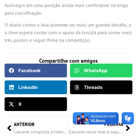
Aurinegro em uma posição ainda mais confortável na briga
pela classificação.
O duelo contra o Avaí promete ser mais um grande desafio, e
o time espera contar com o apoio da torcida para somar mais
três pontos e seguir firme na competição.
Compartilhe com amigos
Facebook
WhatsApp
LinkedIn
Threads
X
ANTERIOR
PRÓXIMA
Cascavel conquista primeira vitória na Copa Sub-16 e busca embalar na competição
Cascavel vence Avaí e segue invicto na Copa Sul Sub-20