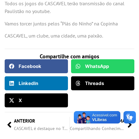
Todos os jogos do CASCAVEL terão transmissão do canal
Paulistão no youtube.
Vamos torcer juntos pelos “Piás do Ninho” na Copinha
CASCAVEL, um clube, uma cidade, uma paixão.
Compartilhe com amigos
Facebook
WhatsApp
LinkedIn
Threads
X
ANTERIOR
PRÓXIMA
CASCAVEL é destaque no Tarobá Esporte.
Compartilhando Conhecimento!