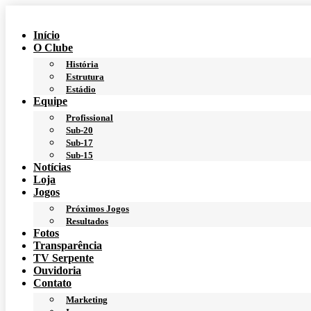
Ir
para
Início
o
O Clube
conteúdo
História
Estrutura
Estádio
Equipe
Profissional
Sub-20
Sub-17
Sub-15
Notícias
Loja
Jogos
Próximos Jogos
Resultados
Fotos
Transparência
TV Serpente
Ouvidoria
Contato
Marketing