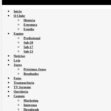
Início
O Clube
História
Estrutura
Estádio
Equipe
Profissional
Sub-20
Sub-17
Sub-15
Notícias
Loja
Jogos
Próximos Jogos
Resultados
Fotos
Transparência
TV Serpente
Ouvidoria
Contato
Marketing
Imprensa
Downloads