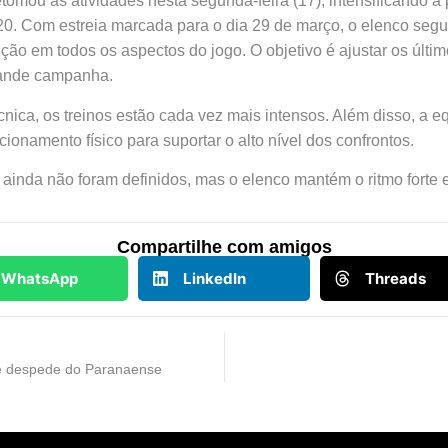
omou as atividades nesta segunda-feira (17), intensificando a
 Com estreia marcada para o dia 29 de março, o elenco segue
ução em todos os aspectos do jogo. O objetivo é ajustar os últim
rande campanha.
ca, os treinos estão cada vez mais intensos. Além disso, a eq
ionamento físico para suportar o alto nível dos confrontos.
 ainda não foram definidos, mas o elenco mantém o ritmo forte
Compartilhe com amigos
WhatsApp
LinkedIn
Threads
se despede do Paranaense