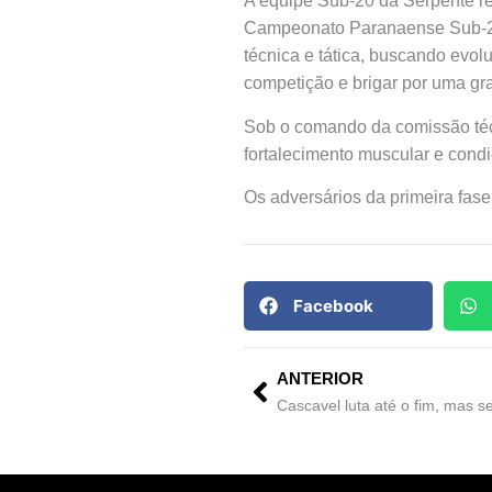
A equipe Sub-20 da Serpente ret
Campeonato Paranaense Sub-20.
técnica e tática, buscando evol
competição e brigar por uma g
Sob o comando da comissão técni
fortalecimento muscular e condic
Os adversários da primeira fase
Facebook
ANTERIOR
Cascavel luta até o fim, mas 