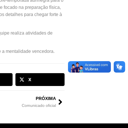
 pré-temporada aurinegra para o
 focado na preparação física,
os detalhes para chegar forte à
uipe realiza atividades de
 e a mentalidade vencedora.
X
PRÓXIMA
Comunicado oficial