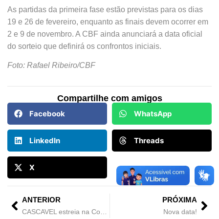
As partidas da primeira fase estão previstas para os dias
19 e 26 de fevereiro, enquanto as finais devem ocorrer em
2 e 9 de novembro. A CBF ainda anunciará a data oficial
do sorteio que definirá os confrontos iniciais.
Foto: Rafael Ribeiro/CBF
Compartilhe com amigos
Facebook
WhatsApp
LinkedIn
Threads
X
ANTERIOR
PRÓXIMA
CASCAVEL estreia na Copa São Paulo de Futebol Junior.
Nova data!