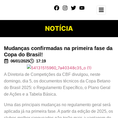
NOTÍCIA
Mudanças confirmadas na primeira fase da
Copa do Brasil!
06/01/2025
17:19
A Diretoria de Competições da CBF divulgou, neste
domingo, dia 5, os documentos técnicos da Copa Betano
do Brasil 2025: o Regulamento Específico, o Plano Geral
de Ações e a Tabela Básica.
Uma das principais mudanças no regulamento geral será
aplicada já na primeira fase. A partir da edição de 2025, os
clubes melhor ranqueados não terão mais a vantagem do