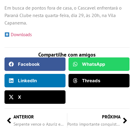
Em busca de pontos fora de casa, o Cascavel enfrentará o
Paraná Clube nesta quarta-feira, dia 29, às 20h, na Vila
Capanema.
Downloads
Compartilhe com amigos
Facebook
WhatsApp
LinkedIn
Threads
X
ANTERIOR
PRÓXIMA
Serpente vence o Azuriz em casa e sobe na tabela
Ponto importante conquistado na capital