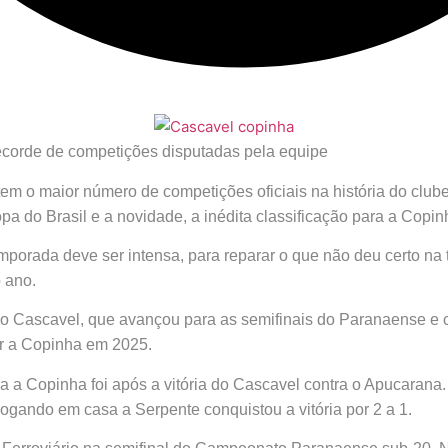
ecorde de competições disputadas pela equipe
em o maior número de competições oficiais na história do club
pa do Brasil e a novidade, a inédita classificação para a Copin
mporada deve ser intensa, para reparar o que não deu certo na
 ano.
do Cascavel, que avançou para as semifinais do Paranaense e
gar a Copinha em 2025.
a a Copinha foi após a vitória do Cascavel contra o Apucarana. 
ogando em casa a Serpente conquistou a vitória por 2 a 1.