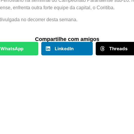
 Ferroviário na semifinal do Campeonato Paranaense sub-20. No
nse, enfrenta outra forte equipe da capital, o Coritiba.
 divulgada no decorrer desta semana.
Compartilhe com amigos
WhatsApp
LinkedIn
Threads