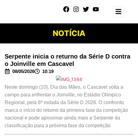
NOTÍCIA
Serpente inicia o returno da Série D contra
o Joinville em Cascavel
08/05/2026
10:19
Neste domingo (10), Dia das Mães, o Cascavel volta a
campo para enfrentar o Joinville, no Estádio Olímpico
Regional, pela 6ª rodada da Série D 2026. O confronto
marca o início do returno da primeira fase da competição
nacional e pode aproximar ainda mais a Serpente da
classificação para a próxima fase da competição