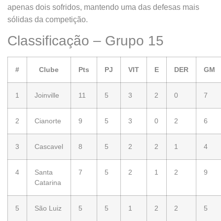
apenas dois sofridos, mantendo uma das defesas mais
sólidas da competição.
Classificação – Grupo 15
#
Clube
Pts
PJ
VIT
E
DER
GM
1
Joinville
11
5
3
2
0
7
2
Cianorte
9
5
3
0
2
6
3
Cascavel
8
5
2
2
1
4
4
Santa
7
5
2
1
2
9
Catarina
5
São Luiz
5
5
1
2
2
5