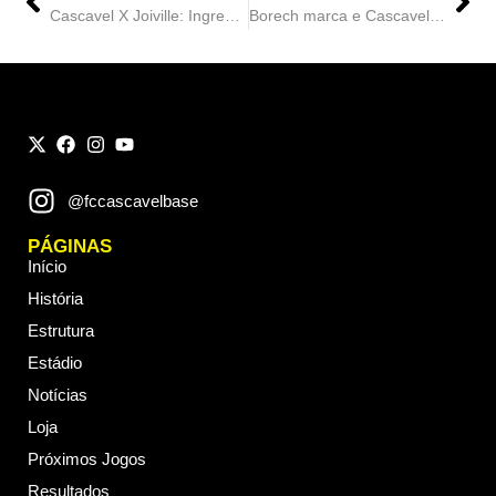
Cascavel X Joiville: Ingressos
Borech marca e Cascavel vence o Joinville pela Série D 2026
@fccascavelbase
PÁGINAS
Início
História
Estrutura
Estádio
Notícias
Loja
Próximos Jogos
Resultados