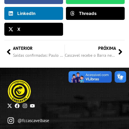
LinkedIn
Threads
X
ANTERIOR
PRÓXIMA
Saídas confirmadas: Paulo Victor e Michel deixam o clube
Cascavel recebe o Barra neste sábado pelo jogo de ida da segunda fase da Série D 2025
@fccascavelbase