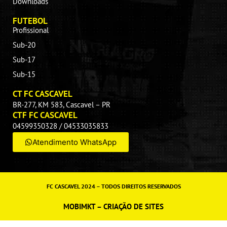
Downloads
FUTEBOL
Profissional
Sub-20
Sub-17
Sub-15
CT FC CASCAVEL
BR-277, KM 583, Cascavel – PR
CTF FC CASCAVEL
04599350328 / 04533035833
Atendimento WhatsApp
FC CASCAVEL 2024 – TODOS DIREITOS RESERVADOS
MOBIMKT – CRIAÇÃO DE SITES