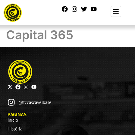
Capital 365
@fccascavelbase
PÁGINAS
Início
História