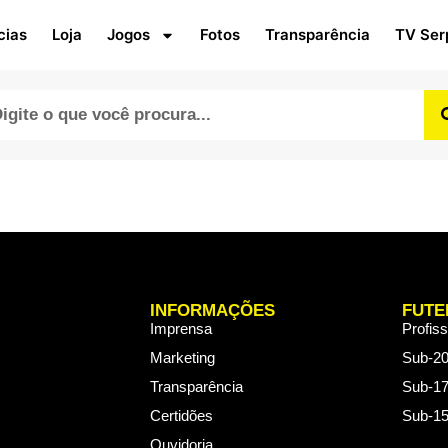
cias
Loja
Jogos
Fotos
Transparência
TV Ser
INFORMAÇÕES
FUTE
Imprensa
Profiss
Marketing
Sub-2
Transparência
Sub-1
Certidões
Sub-1
Ouvidoria