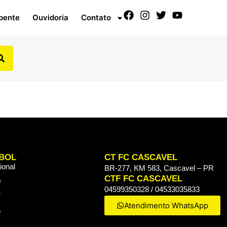
pente
Ouvidoria
Contato
BOL
CT FC CASCAVEL
ional
BR-277, KM 583, Cascavel – PR
CTF FC CASCAVEL
0
04599350328 / 04533035833
7
Atendimento WhatsApp
5