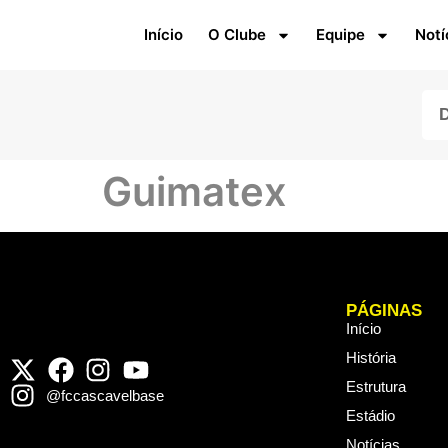
Início
O Clube
Equipe
Notí
Guimatex
PÁGINAS
Início
História
Estrutura
@fccascavelbase
Estádio
Notícias