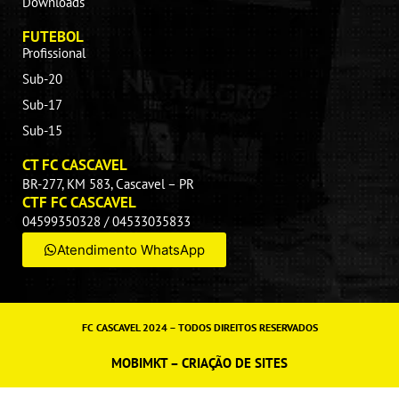
Downloads
FUTEBOL
Profissional
Sub-20
Sub-17
Sub-15
CT FC CASCAVEL
BR-277, KM 583, Cascavel – PR
CTF FC CASCAVEL
04599350328 / 04533035833
Atendimento WhatsApp
FC CASCAVEL 2024 – TODOS DIREITOS RESERVADOS
MOBIMKT – CRIAÇÃO DE SITES