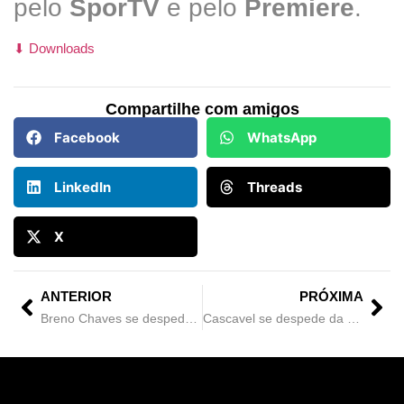
pelo
SporTV
e pelo
Premiere
.
⬇ Downloads
Compartilhe com amigos
Facebook
WhatsApp
LinkedIn
Threads
X
ANTERIOR
PRÓXIMA
Breno Chaves se despede do Cascavel
Cascavel se despede da Copa do Brasil 2025