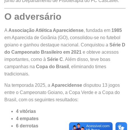
junto ao Departamento de Fisioterapia do FC Cascavel.
O adversário
A
Associação Atlética Aparecidense
, fundada em
1985
em Aparecida de Goiânia (GO), consolidou-se no futebol
goiano e ganhou destaque nacional. Conquistou a
Série D
do Campeonato Brasileiro em 2021
e obteve acessos
importantes, como à
Série C
. Além disso, teve boas
campanhas na
Copa do Brasil
, eliminando times
tradicionais.
Na temporada 2025, a
Aparecidense
disputou 13 jogos
entre o Campeonato Goiano, a Copa Verde e a Copa do
Brasil, com os seguintes resultados:
4 vitórias
4 empates
6 derrotas