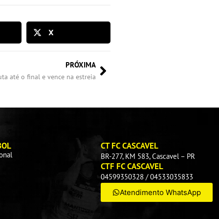
X
PRÓXIMA
uta até o final e vence na estreia
BOL
CT FC CASCAVEL
ional
BR-277, KM 583, Cascavel – PR
CTF FC CASCAVEL
04599350328 / 04533035833
Atendimento WhatsApp