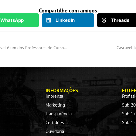
Compartilhe com amigos
WhatsApp
LinkedIn
Threads
Técnico Matheus Costa do Cascavel é um dos Professores de Curso da CBF
Cascavel l
INFORMAÇÕES
FUTE
Imprensa
Profiss
Marketing
Sub-20
Transparência
Sub-17
Certidões
Sub-15
Ouvidoria