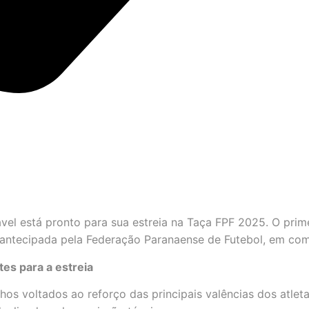
el está pronto para sua estreia na Taça FPF 2025. O prim
ta antecipada pela Federação Paranaense de Futebol, em c
tes para a estreia
os voltados ao reforço das principais valências dos atleta