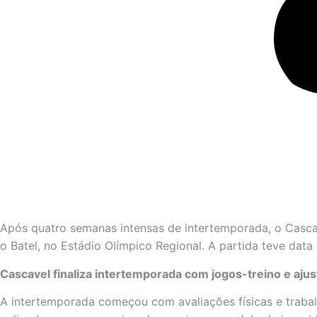
Após quatro semanas intensas de intertemporada, o Cascav
o Batel, no Estádio Olímpico Regional. A partida teve da
Cascavel finaliza intertemporada com jogos-treino e ajus
A intertemporada começou com avaliações físicas e trabalh