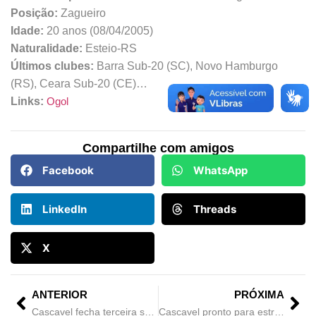
Posição:
Zagueiro
Idade:
20 anos (08/04/2005)
Naturalidade:
Esteio-RS
Últimos clubes:
Barra Sub-20 (SC), Novo Hamburgo
(RS), Ceara Sub-20 (CE)…
Links:
Ogol
Compartilhe com amigos
Facebook
WhatsApp
LinkedIn
Threads
X
ANTERIOR
PRÓXIMA
Cascavel fecha terceira semana de preparação com jogo-treino contra o Foz do Iguaçu
Cascavel pronto para estrear na Copa FPF 2025