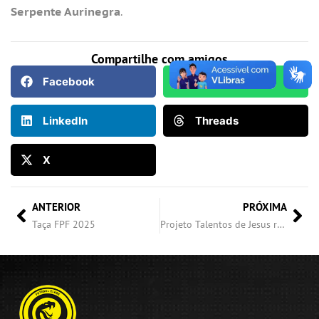
Serpente Aurinegra
.
Compartilhe com amigos
Facebook
WhatsApp
LinkedIn
Threads
X
ANTERIOR
PRÓXIMA
Taça FPF 2025
Projeto Talentos de Jesus realiza entrega de presentes e reforça compromisso com a comunidade em Boa Esperança do Iguaçu