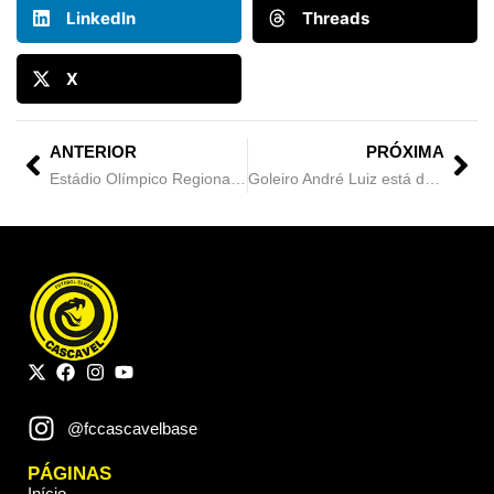
LinkedIn
Threads
X
ANTERIOR
PRÓXIMA
Estádio Olímpico Regional Jacy Miguel Scanagatta: a casa da Serpente Aurinegra!
Goleiro André Luiz está de volta à Serpente!
@fccascavelbase
PÁGINAS
Início