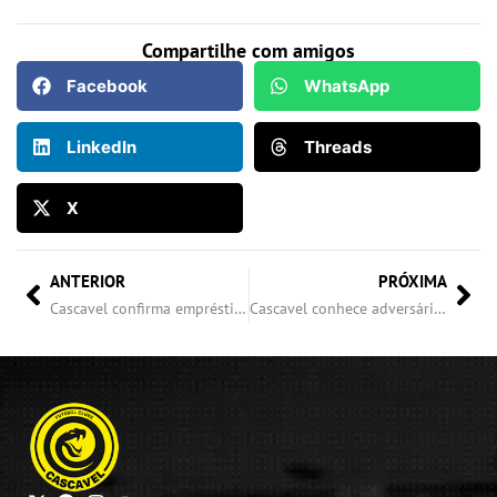
Compartilhe com amigos
Facebook
WhatsApp
LinkedIn
Threads
X
ANTERIOR
PRÓXIMA
Cascavel confirma empréstimo e saídas no elenco
Cascavel conhece adversários e formato da Série D 2026, edição histórica com 96 clubes