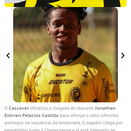
O
Cascavel
oficializa a chegada do atacante
Jonathan
Estiven Palacios Castillo
para reforçar o setor ofensivo
aurinegro na sequência da temporada. O jogador chega por
empréstimo junto à Chapecoense e já está integrado ao