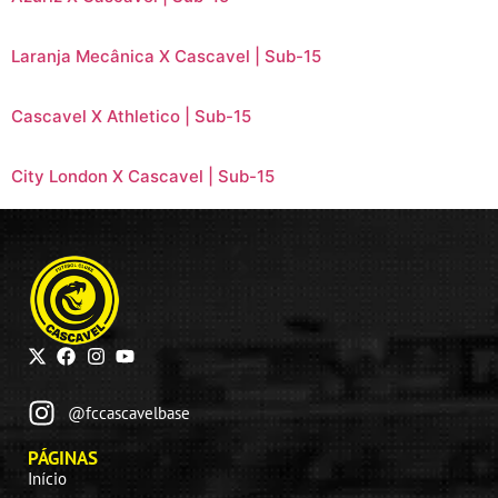
Laranja Mecânica X Cascavel | Sub-15
Cascavel X Athletico | Sub-15
City London X Cascavel | Sub-15
@fccascavelbase
PÁGINAS
Início